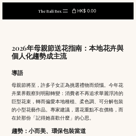
Skip
HK$ 0.00
The Bali Box
to
content
2026年母親節送花指南：本地花卉與
個人化趨勢成主流
導語
母親節將至，許多子女正為挑選禮物而煩惱。今年花
卉業界觀察到明顯轉變：消費者不再追求華麗浮誇的
巨型花束，轉而偏愛本地種植、柔色調、可分解包裝
的小型花藝作品。專家建議，選花重點不在價格，而
在於那份「記得她喜歡什麼」的心思。
趨勢：小而美、環保包裝當道