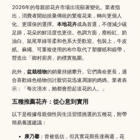
2026年的母親節花卉市場出現顯著變化。業者指
出，消費者開始捨棄傳統的繁複花束，轉向更個人
化、更環保的選擇。
本地花卉
成為首選，不僅減少碳
足跡，花朵的鮮活度也更佳。色調方面，塵粉紅、奶
油白、鼠尾草綠等柔和色系大受歡迎。包裝上，牛皮
紙、麻繩、可重複使用的布巾取代了塑膠紙和緞帶，
營造出「鄉村廚房」的樸實氛圍。
此外，
盆栽植物
的銷量持續攀升。它們壽命更長，適
合喜歡綠色植物但討厭切花迅速凋謝的媽媽。業者表
示：「每次澆水，她都會想起送花的人。」
五種推薦花卉：從心意到實用
以下是根據母親個性與生活習慣挑選的五種花，附帶
簡易養護建議：
康乃馨
：曾被低估，但其實花期長達兩週，花