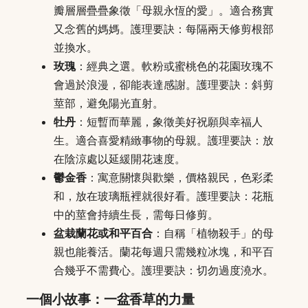
瓣層層疊疊象徵「母親永恆的愛」。適合務實
又念舊的媽媽。護理要訣：每隔兩天修剪根部
並換水。
玫瑰
：經典之選。軟粉或蜜桃色的花園玫瑰不
會過於浪漫，卻能表達感謝。護理要訣：斜剪
莖部，避免陽光直射。
牡丹
：短暫而華麗，象徵美好祝願與幸福人
生。適合喜愛精緻事物的母親。護理要訣：放
在陰涼處以延緩開花速度。
鬱金香
：寓意關懷與歡樂，價格親民，色彩柔
和，放在玻璃瓶裡就很好看。護理要訣：花瓶
中的莖會持續生長，需每日修剪。
盆栽蘭花或和平百合
：自稱「植物殺手」的母
親也能養活。蘭花每週只需幾粒冰塊，和平百
合幾乎不需費心。護理要訣：切勿過度澆水。
一個小故事：一盆香草的力量