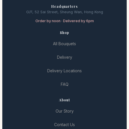
Headquarters
G/F, 52 Sai Street, Sheung Wan, Hong Kong
Order by noon · Delivered by 6pm
Shop
All Bouquets
Delivery
Delivery Locations
FAQ
About
Our Story
Contact Us