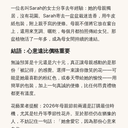
一位名叫Sarah的女士分享去年經驗：她的母親獨
居，沒有花園。Sarah寄去一盆盆栽迷迭香，用牛皮
紙包裝，附上親手寫的便條。母親不僅將它放在窗台
上，還用來烹調、曬乾，每個月都拍照傳給女兒。那
盆植物活了一年多，成為母女間持續的連結。
結語：心意遠比價格重要
無論預算是十元還是六十元，真正讓母親感動的是那
份「被記得」的感覺。選擇一束讓你微笑的花——可
能是她最喜歡的粉紅色，或春天帶給她的愉悅——用
簡單的包裝，加上一句真誠的便條，比任何昂貴禮物
都更有溫度。
花藝業者提醒：2026年母親節前兩週是訂購最佳時
機，尤其是牡丹等季節性花卉。至於那些仍在猶豫的
人，不妨記住一句話：「她會愛它，因為那份心意來