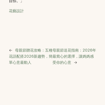
自你。」
花藝設計
←
母親節贈花攻略：五種
母親節送花指南：2026年
花語配搭2026新趨勢，簡
最窩心的選擇，讓媽媽感
單心意最動人
受你的心意
→