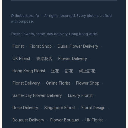
© thebalibox.life — All rights reserved. Every bloom, crafted
with purpose.
Fresh flowers, same-day delivery, Hong Kong wide.
Florist
Florist Shop
Dubai Flower Delivery
·
·
·
UK Florist
香港花店
Flower Delivery
·
·
·
Hong Kong Florist
送花
訂花
網上訂花
·
·
·
·
Florist Delivery
Online Florist
Flower Shop
·
·
·
Same-Day Flower Delivery
Luxury Florist
·
·
Rose Delivery
Singapore Florist
Floral Design
·
·
·
Bouquet Delivery
Flower Bouquet
HK Florist
·
·
·