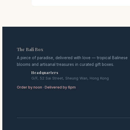
The Bali Box
A piece of paradise, delivered with love — tropical Balinese
blooms and artisanal treasures in curated gift boxes.
Headquarters
G/F, 52 Sai Street, Sheung Wan, Hong Kong
Order by noon · Delivered by 6pm