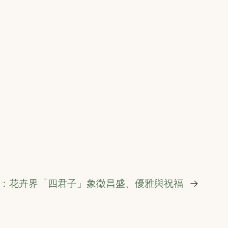
：花卉界「四君子」象徵昌盛、優雅與祝福
→