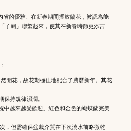
和內省的優雅。在新春期間擺放蘭花，被認為能
「子嗣」聯繫起來，使其在新春時節更添吉
：
自然開花，故花期極佳地配合了農曆新年。其花
花期保持規律濕潤。
祝中越來越受歡迎。紅色和金色的蝴蝶蘭完美
一次，但需確保盆栽介質在下次澆水前略微乾