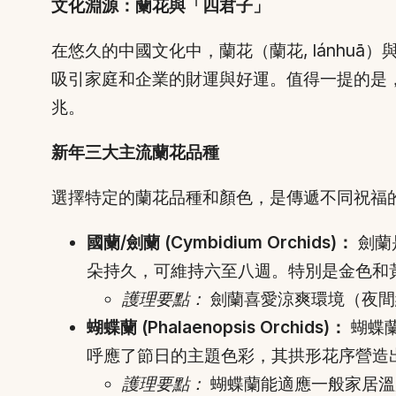
文化淵源：蘭花與「四君子」
在悠久的中國文化中，蘭花（蘭花, lánh
吸引家庭和企業的財運與好運。值得一提的是
兆。
新年三大主流蘭花品種
選擇特定的蘭花品種和顏色，是傳遞不同祝福
國蘭/劍蘭 (Cymbidium Orchids)：
劍蘭
朵持久，可維持六至八週。特別是金色和
護理要點：
劍蘭喜愛涼爽環境（夜間
蝴蝶蘭 (Phalaenopsis Orchids)：
蝴蝶
呼應了節日的主題色彩，其拱形花序營造
護理要點：
蝴蝶蘭能適應一般家居溫