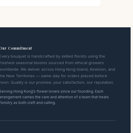
Our Commitment
Every bouquet is handcrafted by skilled florists using the
freshest seasonal blooms sourced from ethical growers
worldwide. We deliver across Hong Kong Island, Kowloon, and
the New Territories — same-day for orders placed before
noon. Quality is our promise; your satisfaction, our reputation.
Serving Hong Kong’s flower lovers since our founding. Each
arrangement carries the care and attention of a team that treats
floristry as both craft and calling.