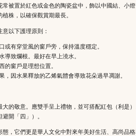
花常被置於紅色或金色的陶瓷盆中，飾以中國結、小燈
的植株，以確保觀賞期最長。
注意以下護理原則：
口或有穿堂風的窗戶旁，保持溫度穩定。
水導致爛根。最好在早上澆水。
西的窗戶是理想位置。
果，因水果釋放的乙烯氣體會導致花朵過早凋謝。
最大的敬意。應雙手呈上禮物，並可搭配紅包（利是）
但避開「四」）。
形態，它們更是華人文化中對來年美好生活、高尚品格