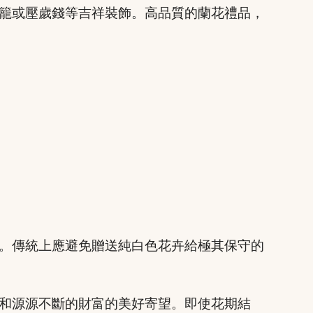
籠或壓歲錢等吉祥裝飾。高品質的蘭花禮品，
。傳統上應避免贈送純白色花卉給極其保守的
和源源不斷的財富的美好寄望。即使花期結