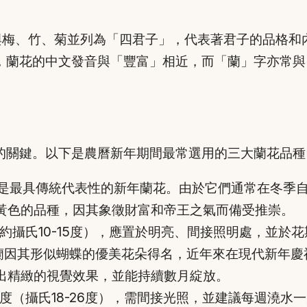
uā）與梅、竹、菊並列為「四君子」，代表著君子的品格
，蘭花的中文發音與「豐富」相近，而「蘭」字亦常與
的關鍵。以下是農曆新年期間最常選用的三大蘭花品種
是最具傳統代表性的新年蘭花。由於它們通常在冬季
黃色的品種，因其象徵財富和帝王之氣而備受推崇。
約攝氏10-15度），應置於明亮、間接照明處，並於
蘭因其形似蝴蝶的優美花朵得名，近年來在現代新年慶
出精緻的視覺效果，並能持續數月綻放。
度（攝氏18-26度），需間接光照，並建議每週澆水