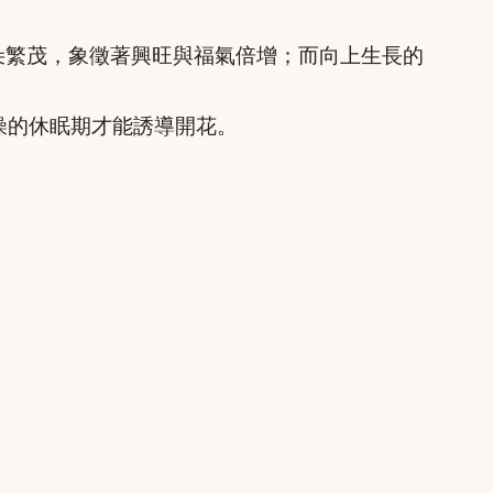
朵繁茂，象徵著興旺與福氣倍增；而向上生長的
燥的休眠期才能誘導開花。