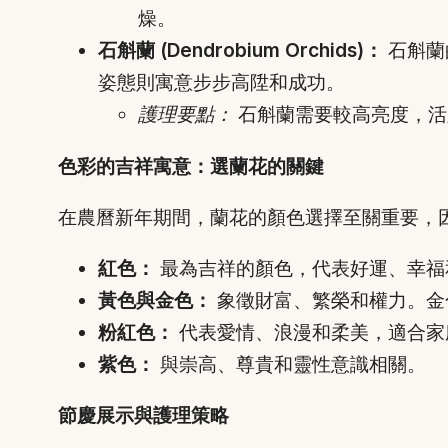
燥。
石斛蘭 (Dendrobium Orchids)：
石斛蘭
姿態則寓意步步高陞和成功。
護理要點：
石斛蘭需要較高亮度，活
色彩的吉祥寓意：選蘭花的關鍵
在農曆新年期間，蘭花的顏色選擇至關重要，
紅色：
最為吉祥的顏色，代表好運、幸福
黃色與金色：
象徵財富、繁榮和權力。金
粉紅色：
代表愛情、浪漫和柔美，適合家
紫色：
與崇高、尊貴和靈性意識相關。
節慶展示與護理策略