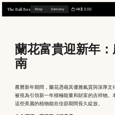
Skip
The Bali Box
HK$ 0.00
Shop
Delivery
to
content
蘭花富貴迎新年：
南
農曆新年期間，蘭花憑藉其優雅氣質與深厚文
被視為引領新一年積極能量和財富的吉祥物。
這些美麗的植物能在佳節期間長久綻放。