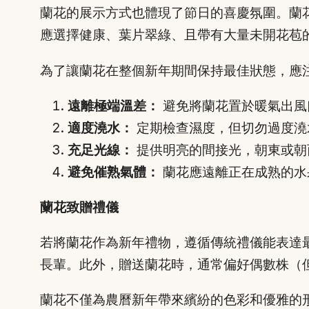
蘭花的展示方式也體現了節日的喜慶氛圍。蘭
應選擇健康、葉片翠綠、且帶有大量未開花苞
為了讓蘭花在整個新年期間保持最佳狀態，應
遠離極端溫差：
避免將蘭花置於暖氣出風
適度澆水：
定期檢查濕度，但切勿過度澆
充足光線：
提供明亮的間接光，朝東或朝
避免催熟氣體：
蘭花應遠離正在成熟的水
蘭花致贈禮儀
若將蘭花作為新年禮物，遵循傳統禮儀能表達
長輩。此外，贈送蘭花時，通常偏好偶數株（
蘭花不僅為農曆新年帶來繽紛的色彩和優雅的