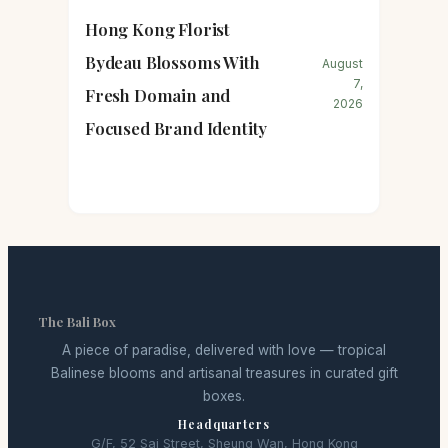
Hong Kong Florist
Bydeau Blossoms With
August
7,
Fresh Domain and
2026
Focused Brand Identity
The Bali Box
A piece of paradise, delivered with love — tropical
Balinese blooms and artisanal treasures in curated gift
boxes.
Headquarters
G/F, 52 Sai Street, Sheung Wan, Hong Kong