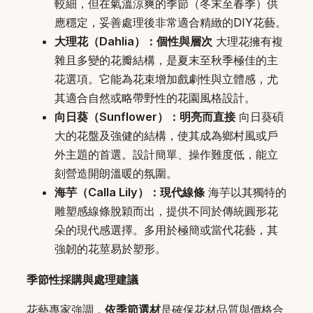
較細，但在氣溫涼爽的季節（冬末至春季）供
應穩定，妥善處理後非常適合精緻的DIY花藝。
大理花（Dahlia）：個性與層次
大理花擁有複
雜且多變的花瓣結構，是夏末至秋季極佳的主
花選項。它能為花束增加戲劇性與立體感，尤
其適合自然或略帶野性的花園風格設計。
向日葵（Sunflower）：明亮而直接
向日葵碩
大的花盤及強健的結構，使其成為鄉村風或戶
外主題的首選。設計簡單、操作難度低，能立
刻營造開朗溫暖的氛圍。
海芋（Calla Lily）：現代線條
海芋以其獨特的
雕塑感線條脫穎而出，提供不同於傳統圓形花
朵的現代感選擇。多用於極簡或當代花藝，其
強韌的花莖易於塑形。
季節性採購與處理建議
花藝專家強調，
依季節選材
是確保花材品質與價格合