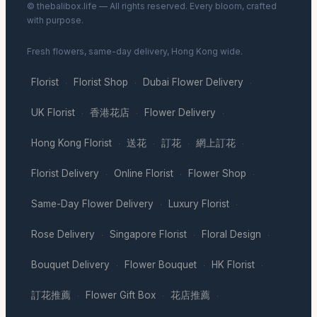
© thebalibox.life — All rights reserved. Every bloom, crafted
with purpose.
Fresh flowers, same-day delivery, Hong Kong wide.
Florist
Florist Shop
Dubai Flower Delivery
·
·
·
UK Florist
香港花店
Flower Delivery
·
·
·
Hong Kong Florist
送花
訂花
網上訂花
·
·
·
·
Florist Delivery
Online Florist
Flower Shop
·
·
·
Same-Day Flower Delivery
Luxury Florist
·
·
Rose Delivery
Singapore Florist
Floral Design
·
·
·
Bouquet Delivery
Flower Bouquet
HK Florist
·
·
·
訂花推薦
Flower Gift Box
花店推薦
·
·
·