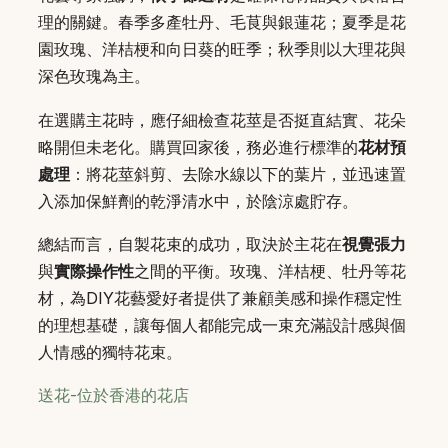
理的關鍵。春季多產牡丹、毛茛與銀蓮花；夏季是花
園玫瑰、洋桔梗和向日葵的旺季；秋季則以大理花與
深色玫瑰為主。
在選購主花時，應仔細檢查花莖是否挺直結實、花朵
略開但未老化。購買回家後，務必進行標準的
花材預
處理
：將花莖斜剪、去除水線以下的葉片，並迅速置
入添加保鮮劑的乾淨清水中，於陰涼處貯存。
總結而言，自製花束的成功，取決於主花在
視覺張力
與
實際操作性
之間的平衡。玫瑰、洋桔梗、牡丹等花
材，為DIY花藝愛好者提供了兼顧美感和操作穩定性
的理想基礎，讓每個人都能完成一束充滿設計感與個
人情感的獨特花束。
送花-位於香港的花店