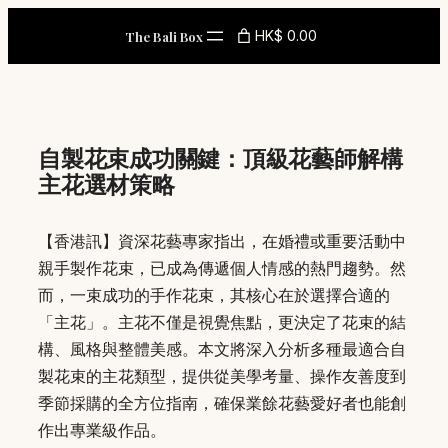
Skip
HK$ 0.00
The Bali Box
to
content
自製花束成功關鍵：頂級花藝師解構
主花選材策略
【香港訊】資深花藝專家指出，在婚禮或重要活動中
親手製作花束，已成為傳遞個人情感的熱門趨勢。然
而，一束成功的手作花束，其核心在於選擇合適的
「主花」。主花不僅是視覺焦點，更決定了花束的結
構、風格與整體美感。本文將深入分析多種最適合自
製花束的主花類型，提供從美學考量、操作友善度到
季節採購的全方位指南，確保業餘花藝愛好者也能創
作出專業級作品。