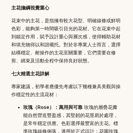
主花擔綱視覺重心
花束中的主花，是指擁有較大花型、明確線條或鮮明
色彩，能夠第一時間吸引目光的花材。它在花束中起
到錨定作用，賦予設計重心與層次感，使得輔助花材
和填充物得以和諧襯托。對於非專業人士而言，選擇
結構穩定、耐操作的主花至關重要，它們需要在修
剪、綁束及活動全程中保持良好狀態。
七大精選主花詳解
專家建議，初學者應優先考慮以下幾種兼具美觀與操
作穩定性的主流花材：
玫瑰（Rose）：萬用與可靠
玫瑰的層疊花瓣
能自然營造豐盈感，其堅韌的花莖易於處理，
是常年穩定供應、色彩選擇最豐富的主花。標
準玫瑰線條俐落，適用於正式設計；花園玫瑰