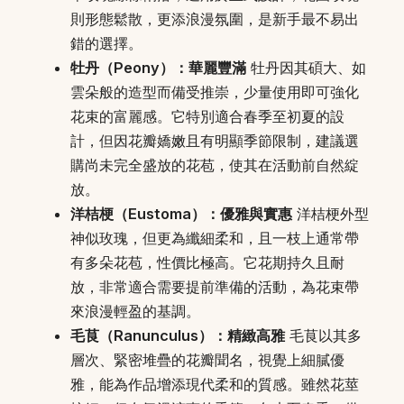
則形態鬆散，更添浪漫氛圍，是新手最不易出
錯的選擇。
牡丹（Peony）：華麗豐滿
牡丹因其碩大、如
雲朵般的造型而備受推崇，少量使用即可強化
花束的富麗感。它特別適合春季至初夏的設
計，但因花瓣嬌嫩且有明顯季節限制，建議選
購尚未完全盛放的花苞，使其在活動前自然綻
放。
洋桔梗（Eustoma）：優雅與實惠
洋桔梗外型
神似玫瑰，但更為纖細柔和，且一枝上通常帶
有多朵花苞，性價比極高。它花期持久且耐
放，非常適合需要提前準備的活動，為花束帶
來浪漫輕盈的基調。
毛茛（Ranunculus）：精緻高雅
毛茛以其多
層次、緊密堆疊的花瓣聞名，視覺上細膩優
雅，能為作品增添現代柔和的質感。雖然花莖