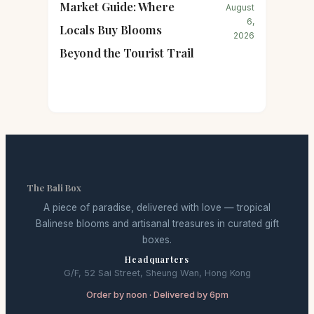
Market Guide: Where
August
6,
Locals Buy Blooms
2026
Beyond the Tourist Trail
The Bali Box
A piece of paradise, delivered with love — tropical
Balinese blooms and artisanal treasures in curated gift
boxes.
Headquarters
G/F, 52 Sai Street, Sheung Wan, Hong Kong
Order by noon · Delivered by 6pm