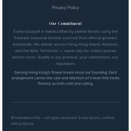
Privacy Policy
Our Commitment
Every bouquet is handcrafted by skilled florists using the
freshest seasonal blooms sourced from ethical growers
worldwide. We deliver across Hong Kong Island, Kowloon,
and the New Territories — same-day for orders placed
before noon. Quality is our promise; your satisfaction, our
reputation.
Serving Hong Kong’s flower lovers since our founding. Each
arrangement carries the care and attention of a team that treats
floristry as both craft and calling.
© thebalibox.life — All rights reserved. Every bloom, crafted
with purpose.