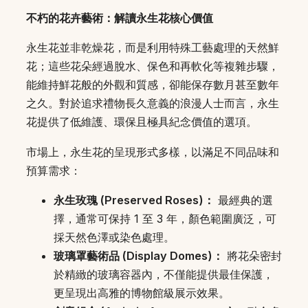
不朽的花卉藝術：解讀永生花核心價值
永生花並非乾燥花，而是利用特殊工藝處理的天然鮮
花；這些花朵經過脫水、保色和再軟化等複雜步驟，
能維持鮮花般的外觀和質感，卻能保存數月甚至數年
之久。對於追求禮物長久意義的浪漫人士而言，永生
花提供了低維護、環保且極具紀念價值的選項。
市場上，永生花的呈現形式多樣，以滿足不同品味和
預算需求：
永生玫瑰 (Preserved Roses)：
最經典的選
擇，通常可保持 1 至 3 年，顏色範圍廣泛，可
採天然色澤或染色處理。
玻璃罩藝術品 (Display Domes)：
將花朵密封
於精緻的玻璃容器內，不僅能提供最佳保護，
更呈現出高雅的博物館級展示效果。