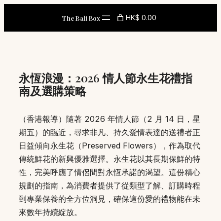
Skip
HK$ 0.00
The Bali Box
to
content
永恆浪漫：2026 情人節永生花禮指
南及選購策略
（香港報導）隨著 2026 年情人節（2 月 14 日，星
期五）的臨近，尋求非凡、持久愛情表達的送禮者正
日益傾向永生花（Preserved Flowers），作為取代
傳統鮮花的新興優雅選擇。永生花以其長期保鮮的特
性，完美呼應了情侶間對永恆承諾的渴望。這份精心
規劃的指南，為消費者提供了從類型了解、訂購時程
到專業保養的全方位洞見，確保這份愛的禮物能在未
來數年持續綻放。