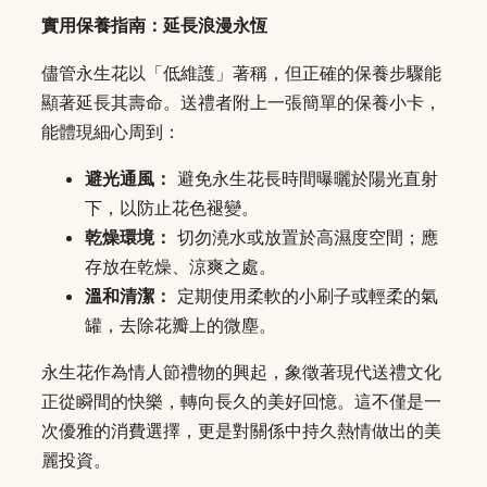
實用保養指南：延長浪漫永恆
儘管永生花以「低維護」著稱，但正確的保養步驟能
顯著延長其壽命。送禮者附上一張簡單的保養小卡，
能體現細心周到：
避光通風：
避免永生花長時間曝曬於陽光直射
下，以防止花色褪變。
乾燥環境：
切勿澆水或放置於高濕度空間；應
存放在乾燥、涼爽之處。
溫和清潔：
定期使用柔軟的小刷子或輕柔的氣
罐，去除花瓣上的微塵。
永生花作為情人節禮物的興起，象徵著現代送禮文化
正從瞬間的快樂，轉向長久的美好回憶。這不僅是一
次優雅的消費選擇，更是對關係中持久熱情做出的美
麗投資。