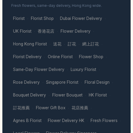
Fresh flowers, same-day delivery, Hong Kong wide.
Florist
Florist Shop
Dubai Flower Delivery
·
·
·
UK Florist
香港花店
Flower Delivery
·
·
·
Hong Kong Florist
送花
訂花
網上訂花
·
·
·
·
Florist Delivery
Online Florist
Flower Shop
·
·
·
Same-Day Flower Delivery
Luxury Florist
·
·
Rose Delivery
Singapore Florist
Floral Design
·
·
·
Bouquet Delivery
Flower Bouquet
HK Florist
·
·
·
訂花推薦
Flower Gift Box
花店推薦
·
·
·
Agnes B Florist
Flower Delivery HK
Fresh Flowers
·
·
·