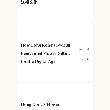
送禮文化
How Hong Kong’s Bydeau
August
Reinvented Flower Gifting
6,
2026
for the Digital Age
Hong Kong’s Flower