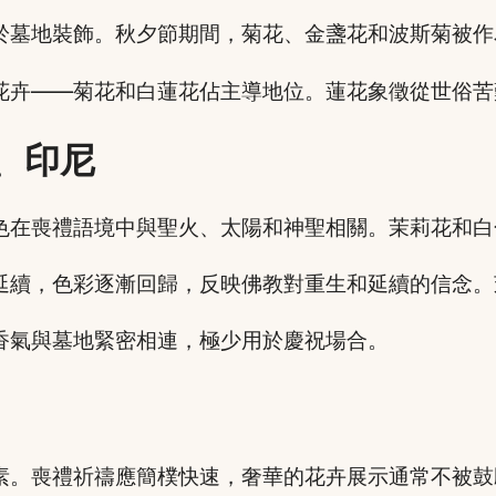
於墓地裝飾。秋夕節期間，菊花、金盞花和波斯菊被作
花卉——菊花和白蓮花佔主導地位。蓮花象徵從世俗苦
、印尼
色在喪禮語境中與聖火、太陽和神聖相關。茉莉花和白
延續，色彩逐漸回歸，反映佛教對重生和延續的信念。
香氣與墓地緊密相連，極少用於慶祝場合。
素。喪禮祈禱應簡樸快速，奢華的花卉展示通常不被鼓