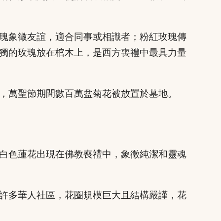
瑰象徵友誼，適合同事或相識者；粉紅玫瑰傳
獨的玫瑰放在棺木上，是西方喪禮中最具力量
，萬聖節期間數百萬盆菊花被放置於墓地。
白色蓮花出現在佛教喪禮中，象徵純潔和靈魂
許多華人社區，花圈規模巨大且結構嚴謹，花