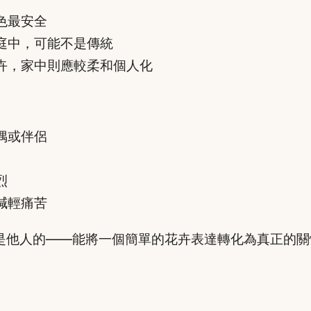
色最安全
庭中，可能不是傳統
卉，家中則應較柔和個人化
偶或伴侶
烈
減輕痛苦
是他人的——能將一個簡單的花卉表達轉化為真正的關
。