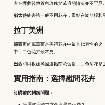
友在埋葬後放置白玫瑰於墓邊的情況並不罕見
猶太
傳統喪禮一般不用花卉，重點在於簡樸和
拉丁美洲
墨西哥
的萬壽菊是喪禮花卉中最具代表性的之
中，白色花卉最常見。
巴西
和阿根廷等國遵循南歐習俗，白色菊花是
實用指南：選擇慰問花卉
訂購前的關鍵問題：
家屬的宗教或文化背景是什麼？