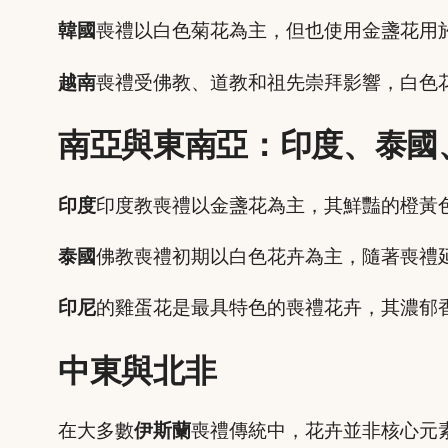
韓國
喪禮以白色菊花為主，但也使用金盞花用
越南
喪禮受佛教、道教和祖先崇拜影響，白色
南亞與東南亞：印度、泰國
印度
印度教喪禮以金盞花為主，其鮮豔的橙黃
泰國
佛教喪禮初期以白色花卉為主，隨著喪禮
印尼
的雞蛋花是最具特色的喪禮花卉，其濃郁
中東與北非
在大多數
伊斯蘭
喪禮傳統中，花卉並非核心元