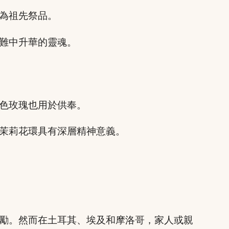
為祖先祭品。
難中升華的靈魂。
色玫瑰也用於供奉。
茉莉花環具有深層精神意義。
勵。然而在土耳其、埃及和摩洛哥，家人或親