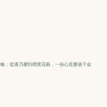
花攻略：從康乃馨到樸實花藝，一份心意勝過千金