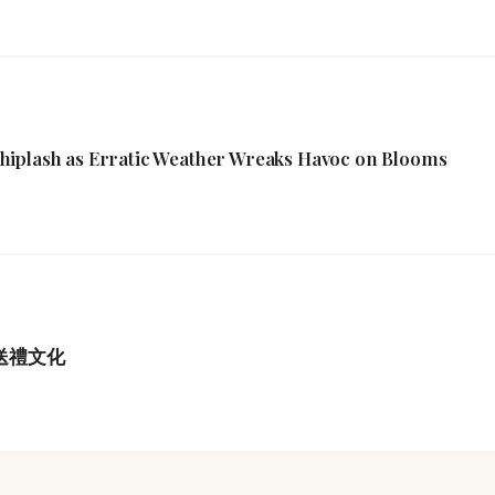
hiplash as Erratic Weather Wreaks Havoc on Blooms
港送禮文化