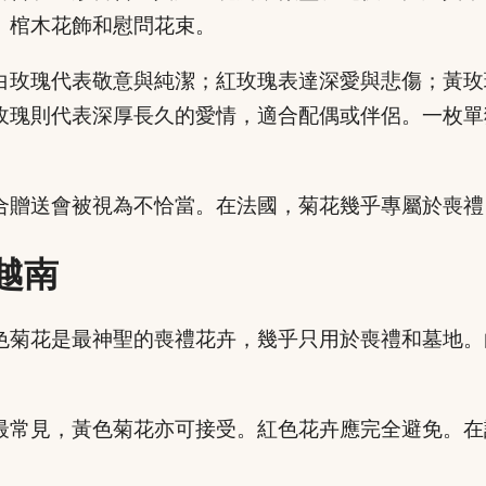
、棺木花飾和慰問花束。
白玫瑰代表敬意與純潔；紅玫瑰表達深愛與悲傷；黃玫
玫瑰則代表深厚長久的愛情，適合配偶或伴侶。一枚單
合贈送會被視為不恰當。在法國，菊花幾乎專屬於喪禮
越南
色菊花是最神聖的喪禮花卉，幾乎只用於喪禮和墓地。
最常見，黃色菊花亦可接受。紅色花卉應完全避免。在