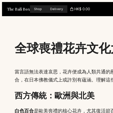
Skip
The Bali Box
HK$ 0.00
Shop
Delivery
to
content
全球喪禮花卉文化
當言語無法表達哀思，花卉便成為人類共通的
合，在日本佛教儀式上或許別有蘊涵。理解這
西方傳統：歐洲與北美
白色百合
是歐美喪禮的核心花卉，尤其復活節