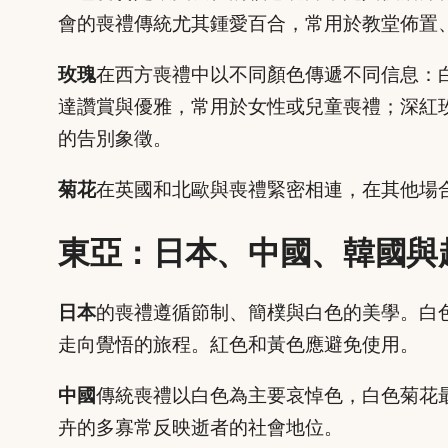
會的喪禮傳統尤其鍾愛百合，常用於教堂佈置
玫瑰
在西方喪禮中以不同顏色傳遞不同信息：
達讚賞與優雅，常用於女性或兒童喪禮；深紅
的告別象徵。
菊花
在英國和北歐與喪禮緊密相連，在其他場
東亞：日本、中國、韓國與
日本
的喪禮遵循節制、簡樸與白色的美學。白
走向覺悟的旅程。紅色和黃色應避免使用。
中國
傳統喪禮以白色為主要哀悼色，白色菊花
卉的多寡常反映逝者的社會地位。